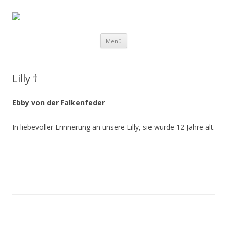
Flat Nose in the Wind
Zum
Menü
Inhalt
springen
Lilly †
Ebby von der Falkenfeder
In liebevoller Erinnerung an unsere Lilly, sie wurde 12 Jahre alt.