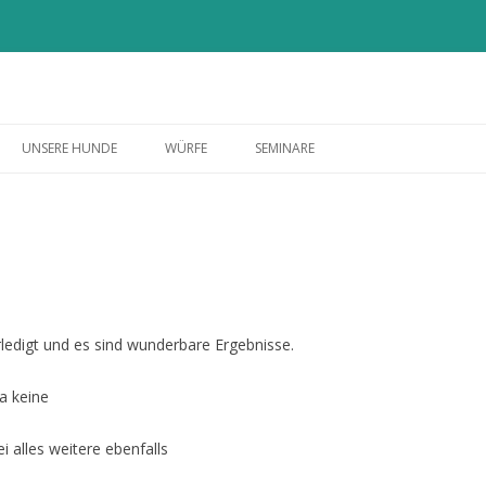
nd
Zum
Inhalt
UNSERE HUNDE
WÜRFE
SEMINARE
springen
ISY
A WURF
HAZEL
B WURF
SMILLA
LILLY †
ledigt und es sind wunderbare Ergebnisse.
FINE †
la keine
EMMA †
 alles weitere ebenfalls