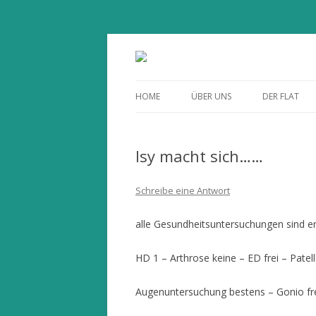
Flat Nose in the Wi
HOME
ÜBER UNS
DER FLAT
Isy macht sich……
Schreibe eine Antwort
alle Gesundheitsuntersuchungen sind er
HD 1 – Arthrose keine – ED frei – Patel
Augenuntersuchung bestens – Gonio frei