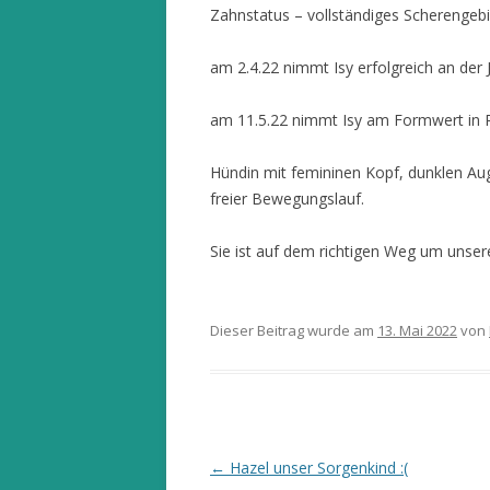
Zahnstatus – vollständiges Scherengeb
am 2.4.22 nimmt Isy erfolgreich an der J
am 11.5.22 nimmt Isy am Formwert in Rös
Hündin mit femininen Kopf, dunklen Aug
freier Bewegungslauf.
Sie ist auf dem richtigen Weg um unse
Dieser Beitrag wurde am
13. Mai 2022
von
Beitrags-
←
Hazel unser Sorgenkind :(